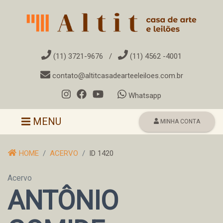
(11) 3721-9676
/
(11) 4562 -4001
contato@altitcasadearteeleiloes.com.br
Whatsapp
Toggle navigation
MENU
MINHA CONTA
HOME
ACERVO
ID 1420
Acervo
ANTÔNIO