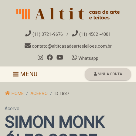
(11) 3721-9676
/
(11) 4562 -4001
contato@altitcasadearteeleiloes.com.br
Whatsapp
Toggle navigation
MENU
MINHA CONTA
HOME
ACERVO
ID 1887
Acervo
SIMON MONK