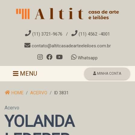
(11) 3721-9676
/
(11) 4562 -4001
contato@altitcasadearteeleiloes.com.br
Whatsapp
Toggle navigation
MENU
MINHA CONTA
HOME
ACERVO
ID 3831
Acervo
YOLANDA