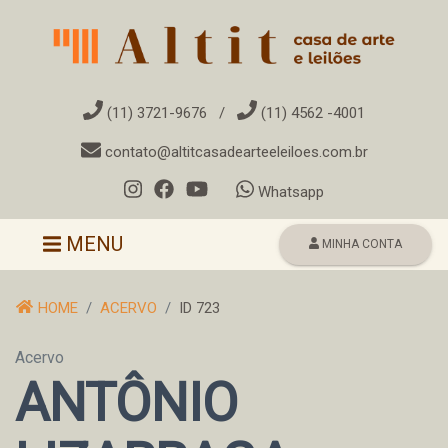
(11) 3721-9676
/
(11) 4562 -4001
contato@altitcasadearteeleiloes.com.br
Whatsapp
Toggle navigation
MENU
MINHA CONTA
HOME
ACERVO
ID 723
Acervo
ANTÔNIO