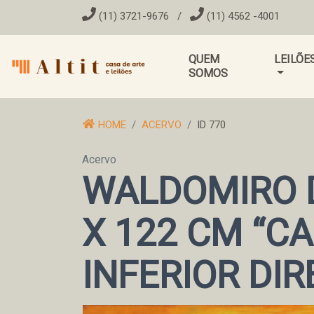
(11) 3721-9676
/
(11) 4562 -4001
QUEM
LEILÕE
SOMOS
HOME
ACERVO
ID 770
Acervo
WALDOMIRO D
X 122 CM “C
INFERIOR DIR