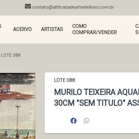
contato@altitcasadearteeleiloes.com.br
S
COMO
C
ACERVO
ARTISTAS
COMPRAR/VENDER
S
LOTE 088
LOTE 088
MURILO TEIXEIRA AQUA
30CM "SEM TITULO" ASS