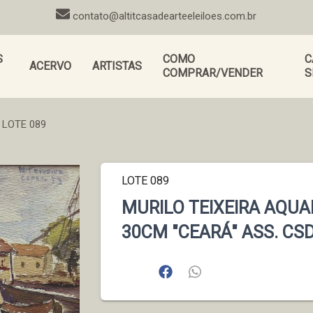
contato@altitcasadearteeleiloes.com.br
S
COMO
C
ACERVO
ARTISTAS
COMPRAR/VENDER
S
LOTE 089
LOTE 089
MURILO TEIXEIRA AQUA
30CM "CEARÁ" ASS. CS