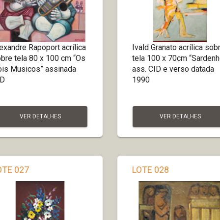
exandre Rapoport acrílica
Ivald Granato acrílica sob
bre tela 80 x 100 cm “Os
tela 100 x 70cm “Sardenh
is Musicos” assinada
ass. CID e verso datada
ID
1990
VER DETALHES
VER DETALHES
OTE 027
LOTE 028