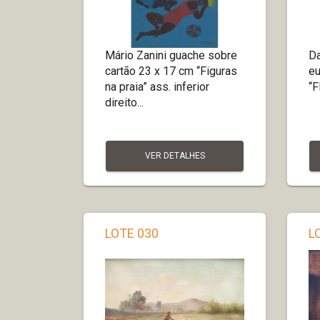
Mário Zanini guache sobre
Da
cartão 23 x 17 cm “Figuras
eu
na praia” ass. inferior
“F
direito...
VER DETALHES
LOTE 030
L