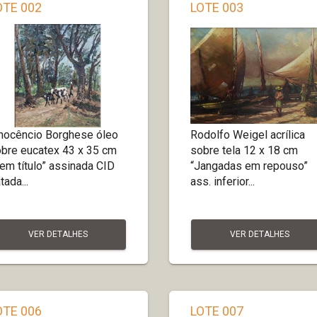
OTE 002
LOTE 003
nocêncio Borghese óleo
Rodolfo Weigel acrílica
bre eucatex 43 x 35 cm
sobre tela 12 x 18 cm
em título” assinada CID
“Jangadas em repouso”
tada...
ass. inferior...
VER DETALHES
VER DETALHES
OTE 006
LOTE 007