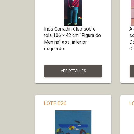
Inos Corradin óleo sobre
Al
tela 106 x 42 cm “Figura de
so
Menina” ass. inferior
Do
esquerdo
C
VER DETALHES
LOTE 026
L