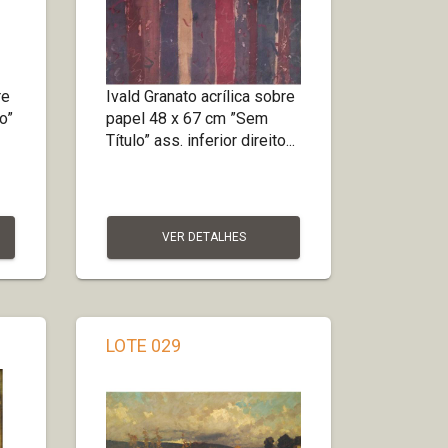
re
Ivald Granato acrílica sobre
o”
papel 48 x 67 cm ”Sem
Título” ass. inferior direito...
VER DETALHES
LOTE 029