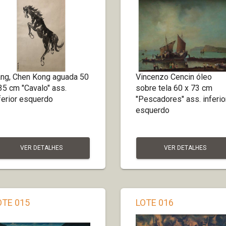
ng, Chen Kong aguada 50
Vincenzo Cencin óleo
35 cm "Cavalo" ass.
sobre tela 60 x 73 cm
ferior esquerdo
"Pescadores" ass. inferio
esquerdo
VER DETALHES
VER DETALHES
OTE 015
LOTE 016