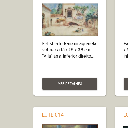
Felisberto Ranzini aquarela
Fa
sobre cartão 26 x 38 cm
x 
“Vila” ass. inferior direito...
in
VER DETALHES
LOTE 014
L