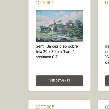
LOTE 001
L
Gentil Garcez óleo sobre
In
tela 29 x 39 cm “Farol”
so
assinada CID
“S
da
VER DETALHES
LOTE 005
L