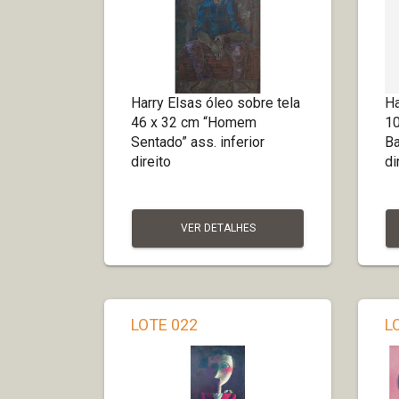
Harry Elsas óleo sobre tela
Ha
46 x 32 cm “Homem
10
Sentado” ass. inferior
Ba
direito
dir
VER DETALHES
LOTE 022
L