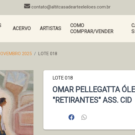
contato@altitcasadearteeleiloes.com.br
S
COMO
C
ACERVO
ARTISTAS
COMPRAR/VENDER
S
-NOVEMBRO 2025
LOTE 018
LOTE 018
OMAR PELLEGATTA ÓLE
"RETIRANTES" ASS. CID