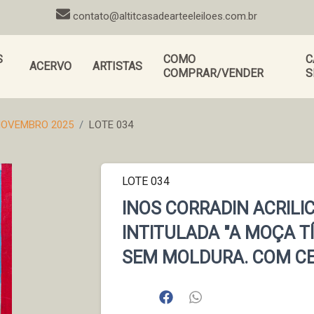
contato@altitcasadearteeleiloes.com.br
S
COMO
C
ACERVO
ARTISTAS
COMPRAR/VENDER
S
-NOVEMBRO 2025
LOTE 034
LOTE 034
INOS CORRADIN ACRILI
INTITULADA "A MOÇA TÍ
SEM MOLDURA. COM CE